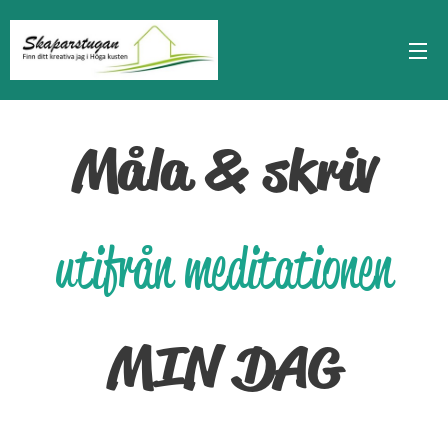
Måla & skriv
utifrån
meditationen
MIN DAG